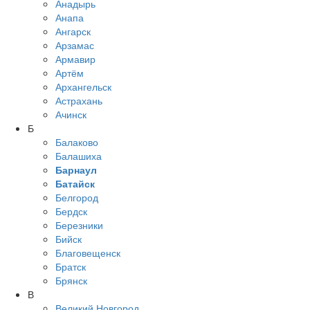
Анадырь
Анапа
Ангарск
Арзамас
Армавир
Артём
Архангельск
Астрахань
Ачинск
Б
Балаково
Балашиха
Барнаул
Батайск
Белгород
Бердск
Березники
Бийск
Благовещенск
Братск
Брянск
В
Великий Новгород