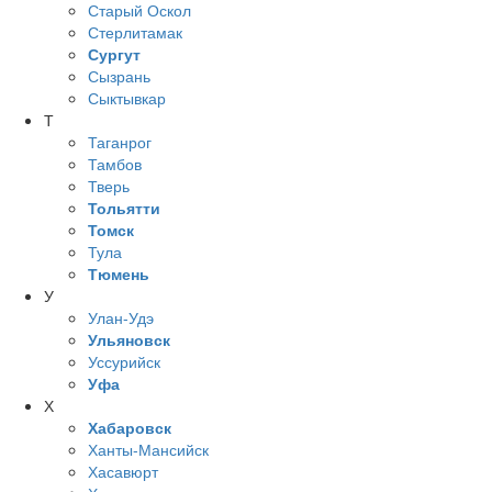
Старый Оскол
Стерлитамак
Сургут
Сызрань
Сыктывкар
Т
Таганрог
Тамбов
Тверь
Тольятти
Томск
Тула
Тюмень
У
Улан-Удэ
Ульяновск
Уссурийск
Уфа
Х
Хабаровск
Ханты-Мансийск
Хасавюрт