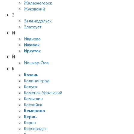
Железногорск
Жуковский
З
Зеленодольск
Златоуст
И
Иваново
Ижевск
Иркутск
Й
Йошкар-Ола
К
Казань
Калининград
Калуга
Каменск-Уральский
Камышин
Каспийск
Кемерово
Керчь
Киров
Кисловодск