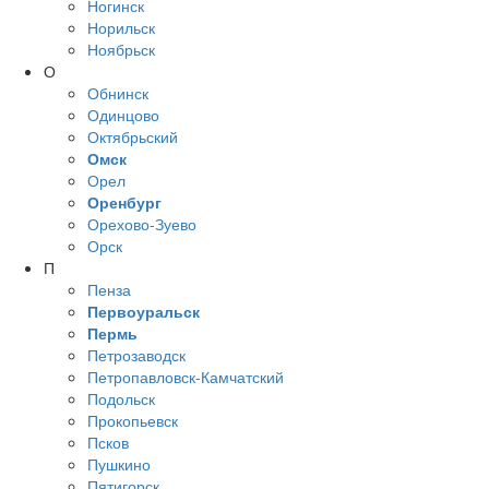
Ногинск
Норильск
Ноябрьск
О
Обнинск
Одинцово
Октябрьский
Омск
Орел
Оренбург
Орехово-Зуево
Орск
П
Пенза
Первоуральск
Пермь
Петрозаводск
Петропавловск-Камчатский
Подольск
Прокопьевск
Псков
Пушкино
Пятигорск