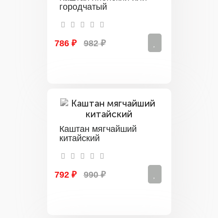
городчатый
786 ₽
982 ₽
Каштан мягчайший
китайский
792 ₽
990 ₽