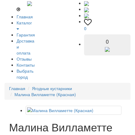
Главная
Каталог
0
Гарантия
0
Доставка
и
оплата
Отзывы
Контакты
Выбрать
город
Главная
Ягодные кустарники
Малина Вилламетте (Красная)
Малина Вилламетте