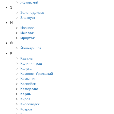
Жуковский
З
Зеленодольск
Златоуст
И
Иваново
Ижевск
Иркутск
Й
Йошкар-Ола
К
Казань
Калининград
Калуга
Каменск-Уральский
Камышин
Каспийск
Кемерово
Керчь
Киров
Кисловодск
Ковров