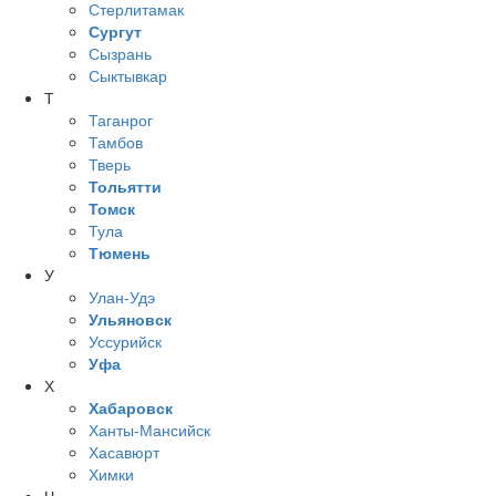
Стерлитамак
Сургут
Сызрань
Сыктывкар
Т
Таганрог
Тамбов
Тверь
Тольятти
Томск
Тула
Тюмень
У
Улан-Удэ
Ульяновск
Уссурийск
Уфа
Х
Хабаровск
Ханты-Мансийск
Хасавюрт
Химки