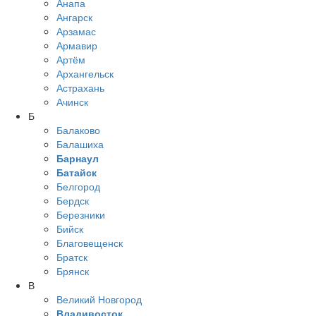
Анапа
Ангарск
Арзамас
Армавир
Артём
Архангельск
Астрахань
Ачинск
Б
Балаково
Балашиха
Барнаул
Батайск
Белгород
Бердск
Березники
Бийск
Благовещенск
Братск
Брянск
В
Великий Новгород
Владивосток