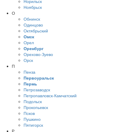
Норильск
Ноябрьск
О
Обнинск
Одинцово
Октябрьский
Омск
Орел
Оренбург
Орехово-Зуево
Орск
П
Пенза
Первоуральск
Пермь
Петрозаводск
Петропавловск-Камчатский
Подольск
Прокопьевск
Псков
Пушкино
Пятигорск
Р